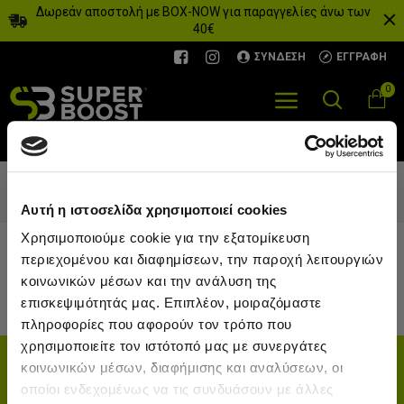
Δωρεάν αποστολή με BOX-NOW για παραγγελίες άνω των
40€
ΣΎΝΔΕΣΗ
ΕΓΓΡΑΦΉ
0
Κατασκευαστής
Bowflex
Αρχική
Bowflex
Αυτή η ιστοσελίδα χρησιμοποιεί cookies
Χρησιμοποιούμε cookie για την εξατομίκευση
Δεν υπάρχουν κατασκευαστές για εμφάνιση.
περιεχομένου και διαφημίσεων, την παροχή λειτουργιών
κοινωνικών μέσων και την ανάλυση της
ΣΥΝΈΧΕΙΑ
επισκεψιμότητάς μας. Επιπλέον, μοιραζόμαστε
πληροφορίες που αφορούν τον τρόπο που
χρησιμοποιείτε τον ιστότοπό μας με συνεργάτες
ΕΓΓΡΑΦΕΙΤΕ ΣΤΟ NEWSLETTER
κοινωνικών μέσων, διαφήμισης και αναλύσεων, οι
Για να μαθαίνετε πρώτοι τα νέα μας και τις προσφορές μας
οποίοι ενδεχομένως να τις συνδυάσουν με άλλες