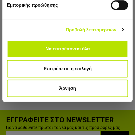
Εμπορικής προώθησης
Να μην εμφανιστεί ξανά.
Reebok
Reebok Ιμάντας
Προβολή λεπτομερειών
Yoga - English
Emerald
Να επιτρέπονται όλα
7,50€
Επιτρέπεται η επιλογή
ΠΡΟΣΘΉΚΗ
Άρνηση
Έχετε φτάσει στο τέλος της λίστας.
ΕΓΓΡΑΦΕΙΤΕ ΣΤΟ NEWSLETTER
Για να μαθαίνετε πρώτοι τα νέα μας και τις προσφορές μας