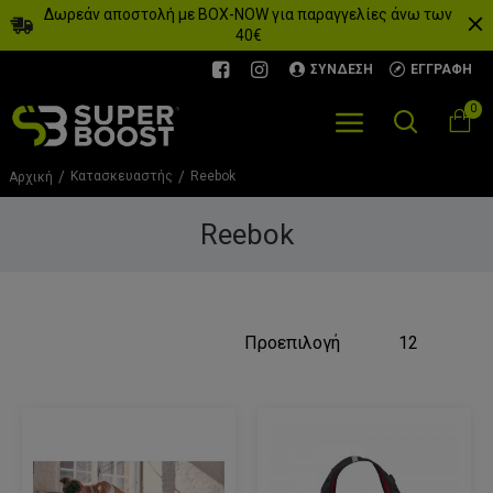
Δωρεάν αποστολή με BOX-NOW για παραγγελίες άνω των
40€
ΣΎΝΔΕΣΗ
ΕΓΓΡΑΦΉ
0
Κατασκευαστής
Reebok
Αρχική
Reebok