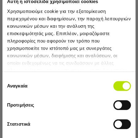
Αυτή η ιστοσελίδα χρησιμοποιεί cookies
Χρησιμοποιούμε cookie για την εξατομίκευση
περιεχομένου και διαφημίσεων, την παροχή λειτουργιών
κοινωνικών μέσων και την ανάλυση της
Reebok
Reebok
επισκεψιμότητάς μας. Επιπλέον, μοιραζόμαστε
πληροφορίες που αφορούν τον τρόπο που
Reebok Επιγονατίδα
Reebok Επιγονατίδα
Speedwick (M)
Speedwick (S)
χρησιμοποιείτε τον ιστότοπό μας με συνεργάτες
κοινωνικών μέσων, διαφήμισης και αναλύσεων, οι
οποίοι ενδεχομένως να τις συνδυάσουν με άλλες
13,00€
13,00€
πληροφορίες που τους έχετε παραχωρήσει ή τις οποίες
ΠΡΟΣΘΉΚΗ
ΠΡΟΣΘΉΚΗ
έχουν συλλέξει σε σχέση με την από μέρους σας χρήση
Επιλογή
Newsletter
των υπηρεσιών τους.
Αναγκαία
συγκατάθεσης
Κάνε εγγραφή και μάθε πρώτος τα νεα και τις
προσφορές μας!
Προτιμήσεις
Στατιστικά
ΕΓΓΡΑΦΗ