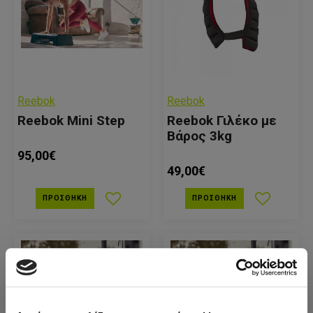
Reebok
Reebok
Reebok Mini Step
Reebok Γιλέκο με
Βάρος 3kg
95,00€
49,00€
ΠΡΟΣΘΉΚΗ
ΠΡΟΣΘΉΚΗ