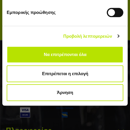
ΕΓΓΡΑΦΕΙΤΕ ΣΤΟ NEWSLETTER
Για να μαθαίνετε πρώτοι τα νέα μας και τις προσφορές μας
Εμπορικής προώθησης
Να μην εμφανιστεί ξανά.
ΕΓΓΡΑΦΗ
Έχω διαβάσει και αποδέχομαι τους
Πολιτική Απορρήτου
Προβολή λεπτομερειών
Να επιτρέπονται όλα
Επιτρέπεται η επιλογή
Σολωμου 33, Περιστερι 12133
+30 210 57 10213
Άρνηση