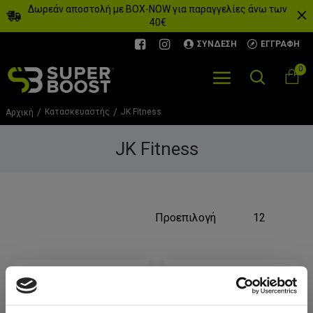
Δωρεάν αποστολή με BOX-NOW για παραγγελίες άνω των
40€
ΣΎΝΔΕΣΗ
ΕΓΓΡΑΦΉ
0
Κατασκευαστής
JK Fitness
Αρχική
JK Fitness