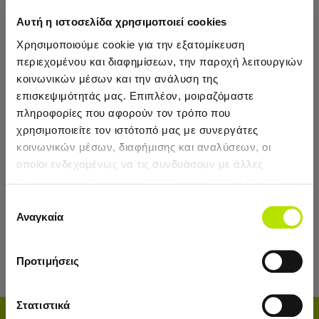
Αυτή η ιστοσελίδα χρησιμοποιεί cookies
Χρησιμοποιούμε cookie για την εξατομίκευση
περιεχομένου και διαφημίσεων, την παροχή λειτουργιών
κοινωνικών μέσων και την ανάλυση της
επισκεψιμότητάς μας. Επιπλέον, μοιραζόμαστε
JK Fitness
JK Fitness
πληροφορίες που αφορούν τον τρόπο που
Πάγκος Αναστροφής
Πάγκος Αναστροφής
χρησιμοποιείτε τον ιστότοπό μας με συνεργάτες
JK Fitness D35
JK Fitness JK-6015
κοινωνικών μέσων, διαφήμισης και αναλύσεων, οι
οποίοι ενδεχομένως να τις συνδυάσουν με άλλες
599,00€
329,00€
πληροφορίες που τους έχετε παραχωρήσει ή τις οποίες
έχουν συλλέξει σε σχέση με την από μέρους σας χρήση
Επιλογή
ΠΡΟΣΘΉΚΗ
ΠΡΟΣΘΉΚΗ
Newsletter
των υπηρεσιών τους.
Αναγκαία
συγκατάθεσης
Κάνε εγγραφή και μάθε πρώτος τα νεα και τις
προσφορές μας!
Προτιμήσεις
Έχετε φτάσει στο τέλος της λίστας.
Στατιστικά
ΕΓΓΡΑΦΗ