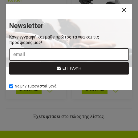
ΠΟΔΗΛΑΤΟ (AVIOR
M) Kettler
Newsletter
399,00€
Κάνε εγγραφή και μάθε πρώτος τα νεα και τις
Kettler
προσφορές μας!
ΠΟΔΗΛΑΤΟ
ΚΑΘΙΣΤΟ (AVIOR R)
Kettler
ΕΓΓΡΑΦΗ
899,00€
Να μην εμφανιστεί ξανά.
ΠΡΟΣΘΉΚΗ
ΠΡΟΣΘΉΚΗ
Έχετε φτάσει στο τέλος της λίστας.