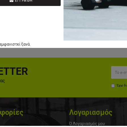
ΕΓΓΡΑΦΗ
ΚΑΛΆΘΙ
Έχετε φτάσει στο τέλος της λίσ
εμφανιστεί ξανά.
ETTER
μας
Έχω δ
φορίες
Λογαριασμός
Ό Λογαριασμός μου