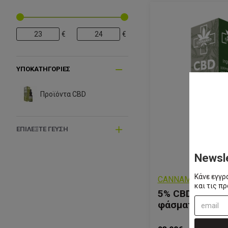
€
€
ΥΠΟΚΑΤΗΓΟΡΊΕΣ
Προϊόντα CBD
ΕΠΙΛΈΞΤΕ ΓΕΎΣΗ
Newsl
Κάνε εγγρ
CANNAMED
και τις π
5% CBD Εκχύλι
φάσματος