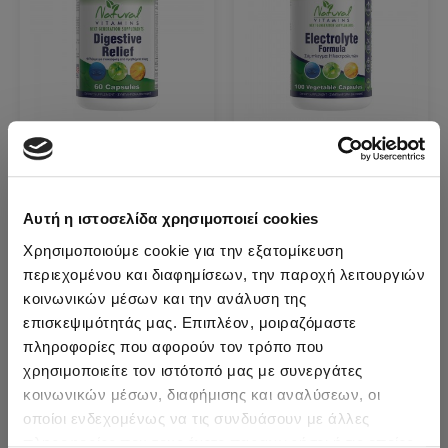
Natural Vitamins
Natural Vitamins
Digestive Relief – 60
Electrolyte Formula
Κάψουλες
– Ηλεκτρολύτες –
Αυτή η ιστοσελίδα χρησιμοποιεί cookies
100 κάψουλες
Χρησιμοποιούμε cookie για την εξατομίκευση
27,35€
περιεχομένου και διαφημίσεων, την παροχή λειτουργιών
26,20€
κοινωνικών μέσων και την ανάλυση της
ΠΡΟΣΘΉΚΗ
ΠΡΟΣΘΉΚΗ
επισκεψιμότητάς μας. Επιπλέον, μοιραζόμαστε
πληροφορίες που αφορούν τον τρόπο που
χρησιμοποιείτε τον ιστότοπό μας με συνεργάτες
κοινωνικών μέσων, διαφήμισης και αναλύσεων, οι
οποίοι ενδεχομένως να τις συνδυάσουν με άλλες
πληροφορίες που τους έχετε παραχωρήσει ή τις οποίες