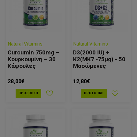
Natural Vitamins
Natural Vitamins
Curcumin 750mg –
D3(2000 IU) +
Κουρκουμίνη – 30
Κ2(ΜΚ7 -75μg) - 50
Κάψουλες
Μασώμενες
28,00€
12,80€
ΠΡΟΣΘΉΚΗ
ΠΡΟΣΘΉΚΗ