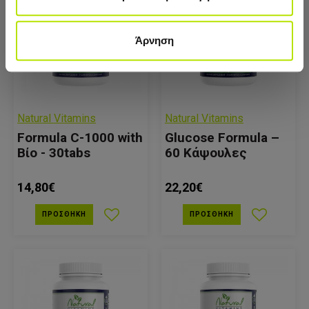
Άρνηση
Natural Vitamins
Natural Vitamins
Formula C-1000 with
Glucose Formula –
Βίο - 30tabs
60 Κάψουλες
14,80€
22,20€
ΠΡΟΣΘΉΚΗ
ΠΡΟΣΘΉΚΗ