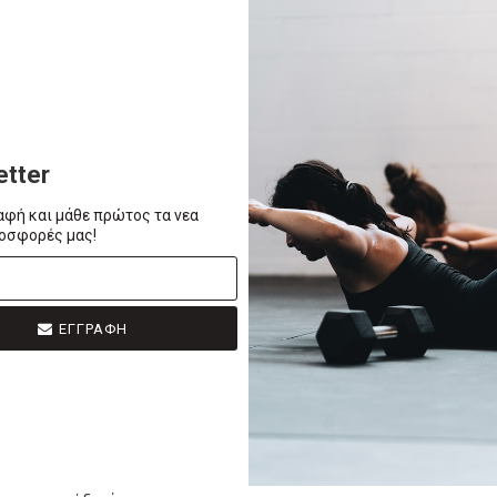
0,00€
ΚΑΛΆΘΙ
ΠΡΟΣΘΗΚΗ ΣΤΟ ΚΑΛΆΘΙ
etter
αφή και μάθε πρώτος τα νεα
ροσφορές μας!
ΕΓΓΡΑΦΗ