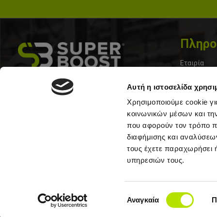
Πληρο
Εταιρία
Επικοινωνί
Σολωμου 33, Περιστερι 12133
Αυτή η ιστοσελίδα χρησι
Τα Νέα μας
+30 210 57 10213
Χρησιμοποιούμε cookie γι
Όροι Χρήσ
κοινωνικών μέσων και τη
που αφορούν τον τρόπο π
Τρόποι Απο
διαφήμισης και αναλύσεων
Πολιτική C
τους έχετε παραχωρήσει ή
υπηρεσιών τους.
Συχνές Ερω
Site Map
Επιλογή
Αναγκαία
Π
συγκατάθεσης