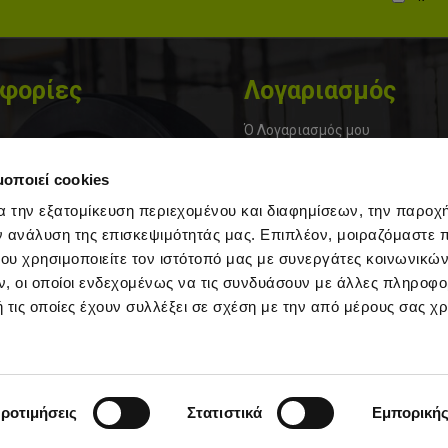
φορίες
Λογαριασμός
Ό Λογαριασμός μου
α
Εγγραφή
μοποιεί cookies
Ιστορικό Παραγγελιών
α την εξατομίκευση περιεχομένου και διαφημίσεων, την παροχ
ης
Μεταφορικά & Πληρωμές
ν ανάλυση της επισκεψιμότητάς μας. Επιπλέον, μοιραζόμαστε 
ου χρησιμοποιείτε τον ιστότοπό μας με συνεργάτες κοινωνικώ
στολής και Πληρωμής
Φόρμα Επιστροφών
, οι οποίοι ενδεχομένως να τις συνδυάσουν με άλλες πληροφο
ookies
Πολιτική Επιστροφών
 τις οποίες έχουν συλλέξει σε σχέση με την από μέρους σας χ
τήσεις
ροτιμήσεις
Στατιστικά
Εμπορική
Copyright 