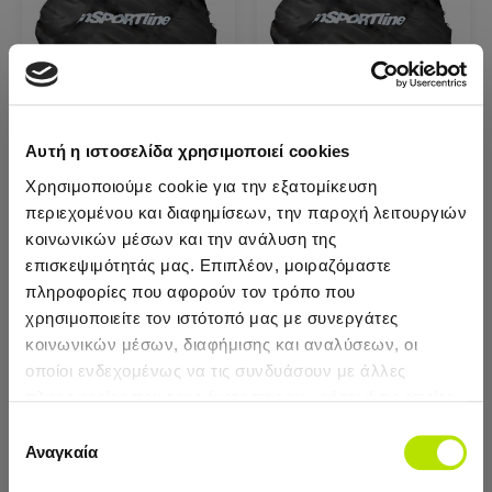
Αυτή η ιστοσελίδα χρησιμοποιεί cookies
inSPORTline
inSPORTline
Χρησιμοποιούμε cookie για την εξατομίκευση
ΑΝΤΑΛΛΑΚΤΙΚΟ
ΑΝΤΑΛΛΑΚΤΙΚΟ
περιεχομένου και διαφημίσεων, την παροχή λειτουργιών
ΠΑΝΙ ΓΙΑ 140CM
ΠΑΝΙ ΓΙΑ 183cm
κοινωνικών μέσων και την ανάλυση της
ΤΡΑΜΠΟΛΙΝΟ
ΤΡΑΜΠΟΛΙΝΟ
επισκεψιμότητάς μας. Επιπλέον, μοιραζόμαστε
(FROGGY)
πληροφορίες που αφορούν τον τρόπο που
21,08€
χρησιμοποιείτε τον ιστότοπό μας με συνεργάτες
32,24€
κοινωνικών μέσων, διαφήμισης και αναλύσεων, οι
οποίοι ενδεχομένως να τις συνδυάσουν με άλλες
ΠΡΟΣΘΉΚΗ
ΠΡΟΣΘΉΚΗ
πληροφορίες που τους έχετε παραχωρήσει ή τις οποίες
έχουν συλλέξει σε σχέση με την από μέρους σας χρήση
Επιλογή
Newsletter
των υπηρεσιών τους.
Αναγκαία
συγκατάθεσης
Κάνε εγγραφή και μάθε πρώτος τα νεα και τις