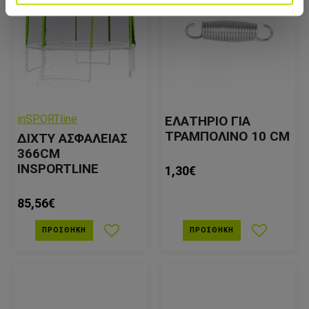
inSPORTline
ΕΛΑΤΗΡΙΟ ΓΙΑ
ΤΡΑΜΠΟΛΙΝΟ 10 CM
ΔΙΧΤΥ ΑΣΦΑΛΕΙΑΣ
366CM
INSPORTLINE
1,30€
85,56€
ΠΡΟΣΘΉΚΗ
ΠΡΟΣΘΉΚΗ