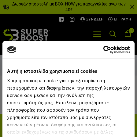
Δωρεάν αποστολή με BOX-NOW για παραγγελίες άνω των
40€
ΣΎΝΔΕΣΗ
ΕΓΓΡΑΦΉ
0
Κατασκευαστής
define
Αρχική
define
Αυτή η ιστοσελίδα χρησιμοποιεί cookies
Χρησιμοποιούμε cookie για την εξατομίκευση
Δεν υπάρχουν κατασκευαστές για εμφάνιση.
περιεχομένου και διαφημίσεων, την παροχή λειτουργιών
κοινωνικών μέσων και την ανάλυση της
ΣΥΝΈΧΕΙΑ
επισκεψιμότητάς μας. Επιπλέον, μοιραζόμαστε
πληροφορίες που αφορούν τον τρόπο που
χρησιμοποιείτε τον ιστότοπό μας με συνεργάτες
ΕΓΓΡΑΦΕΙΤΕ ΣΤΟ NEWSLETTER
κοινωνικών μέσων, διαφήμισης και αναλύσεων, οι
Για να μαθαίνετε πρώτοι τα νέα μας και τις προσφορές μας
οποίοι ενδεχομένως να τις συνδυάσουν με άλλες