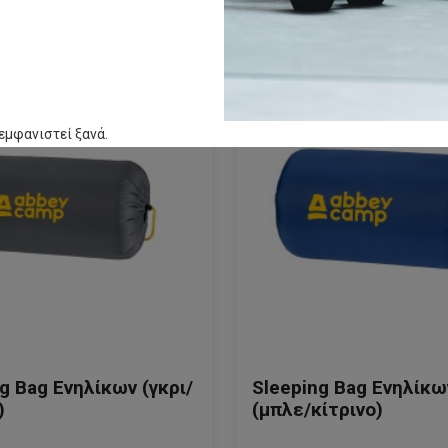
εμφανιστεί ξανά.
g Bag Eνηλίκων (γκρι/
Sleeping Bag Eνηλίκω
)
(μπλε/κίτρινο)