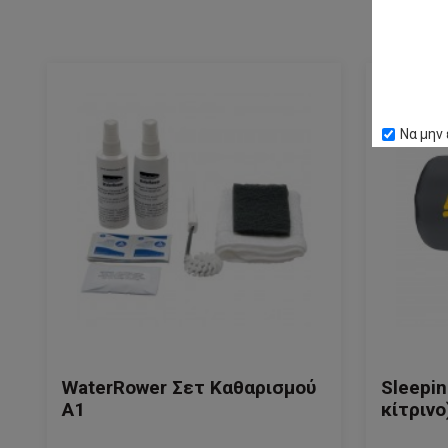
Να μην 
WaterRower Σετ Καθαρισμού
Sleepin
Α1
κίτρινο