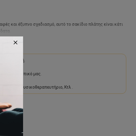
αφές και έξυπνο σχεδιασμό, αυτό το σακίδιο πλάτης είναι κάτι
δατα.
 προμηθευτή.
υμένο προσωπικό μας.
μναστικής, Φυσικοθεραπευτήριο, Κτλ .