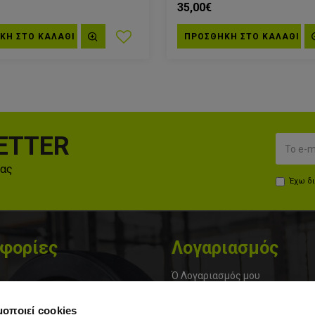
35,00€
ΚΗ ΣΤΟ ΚΑΛΆΘΙ
ΠΡΟΣΘΗΚΗ ΣΤΟ ΚΑΛΆΘΙ
ETTER
μας
Έχω δ
φορίες
Λογαριασμός
Ό Λογαριασμός μου
α
Εγγραφή
μοποιεί cookies