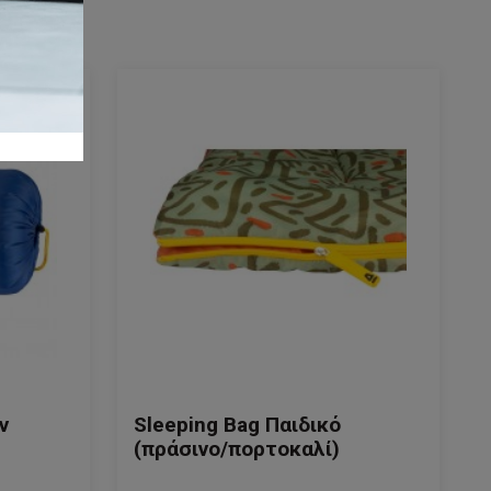
ν
Sleeping Bag Παιδικό
(πράσινο/πορτοκαλί)