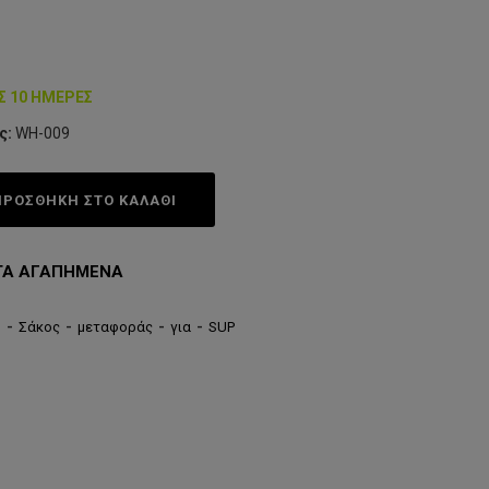
Σ 10 ΗΜΈΡΕΣ
ς:
WH-009
ΠΡΟΣΘΗΚΗ ΣΤΟ ΚΑΛΆΘΙ
ΤΑ ΑΓΑΠΗΜΈΝΑ
®
-
Σάκος
-
μεταφοράς
-
για
-
SUP