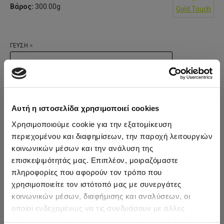
Βάρος:
300.00g
Gold Touch
ΓΕΥΣΗ
ΠΡΟΣΘΗΚΗ ΣΤΟ ΚΑΛΆΘΙ
Αυτή η ιστοσελίδα χρησιμοποιεί cookies
Χρησιμοποιούμε cookie για την εξατομίκευση
ΠΡΟΣΘΉΚΗ ΣΤΑ ΑΓΑΠΗΜΈΝΑ
περιεχομένου και διαφημίσεων, την παροχή λειτουργιών
κοινωνικών μέσων και την ανάλυση της
Ετικέτες:
EAA
-
AMINO
-
300G
-
Αμινοξέα
-
Gold
-
Touch
επισκεψιμότητάς μας. Επιπλέον, μοιραζόμαστε
πληροφορίες που αφορούν τον τρόπο που
ΠΕΡΙΓΡΑΦΉ
χρησιμοποιείτε τον ιστότοπό μας με συνεργάτες
EAA Amino - Απαραίτητα Αμινοξέα- 300gr GoldTouch Nutrition
κοινωνικών μέσων, διαφήμισης και αναλύσεων, οι
οποίοι ενδεχομένως να τις συνδυάσουν με άλλες
To EAA είναι ένα συμπλήρωμα αμινοξέων που περιλαμβάνει μεγάλη
πληροφορίες που τους έχετε παραχωρήσει ή τις οποίες
συγκέντρωση BCAA και άλλων απαραίτητων αμινοξέων: