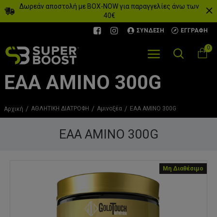
Δωρεάν αποστολή με BOX-NOW για παραγγελίες άνω των
40€
ΣΎΝΔΕΣΗ
ΕΓΓΡΑΦΉ
0
EAA AMINO 300G
ΑΘΛΗΤΙΚΗ ΔΙΑΤΡΟΦΗ
Αμινοξέα
EAA AMINO 300G
Αρχική
EAA AMINO 300G
Μη Διαθέσιμο