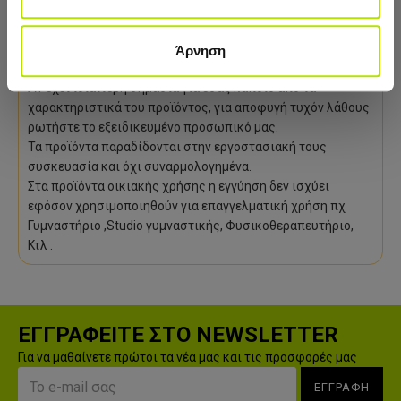
χαρακτηριστικά του προϊόντος καθώς αντιγράφονται από
τη βάση δεδομένων του προμηθευτή.
Ο κατασκευαστής ενδέχεται να τροποποιήσει τα
Άρνηση
χαρακτηριστικά του προϊόντος χωρίς ειδοποίηση.
Αν έχει ιδιαίτερη σημασία για εσάς κάποιο από τα
χαρακτηριστικά του προϊόντος, για αποφυγή τυχόν λάθους
ρωτήστε το εξειδικευμένο προσωπικό μας.
Τα προϊόντα παραδίδονται στην εργοστασιακή τους
συσκευασία και όχι συναρμολογημένα.
Στα προϊόντα οικιακής χρήσης η εγγύηση δεν ισχύει
εφόσον χρησιμοποιηθούν για επαγγελματική χρήση πχ
Γυμναστήριο ,Studio γυμναστικής, Φυσικοθεραπευτήριο,
Κτλ .
ΕΓΓΡΑΦΕΙΤΕ ΣΤΟ NEWSLETTER
Για να μαθαίνετε πρώτοι τα νέα μας και τις προσφορές μας
ΕΓΓΡΑΦΗ