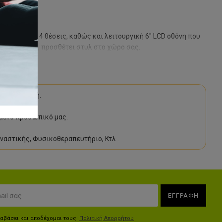
ς κλίσης σε 4 θέσεις, καθώς και λειτουργική 6" LCD οθόνη που
ατική βαφή, προσθέτει στυλ στο χώρο σας.
 προμηθευτή.
υμένο προσωπικό μας.
μναστικής, Φυσικοθεραπευτήριο, Κτλ .
ΕΓΓΡΑΦΗ
ιαβάσει και αποδέχομαι τους
Πολιτική Απορρήτου