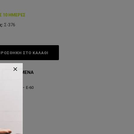
Σ 10 ΗΜΈΡΕΣ
ς:
Σ-376
ΠΡΟΣΘΗΚΗ ΣΤΟ ΚΑΛΆΘΙ
ΤΑ ΑΓΑΠΗΜΈΝΑ
κό
-
Sportop
-
E-60