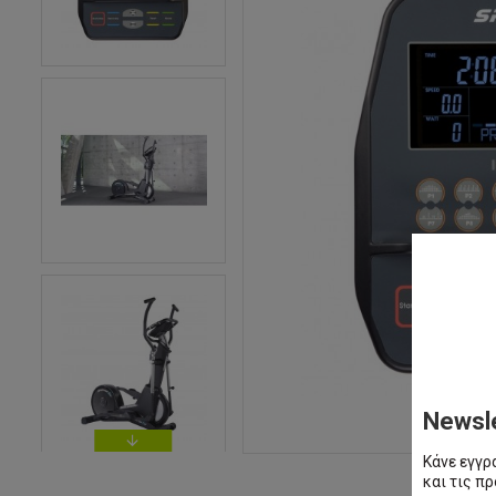
Newsl
Κάνε εγγρ
και τις π