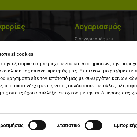
φορίες
Λογαριασμός
Ό Λογαριασμός μου
α
Εγγραφή
μοποιεί cookies
Ιστορικό Παραγγελιών
α την εξατομίκευση περιεχομένου και διαφημίσεων, την παροχ
ης
Μεταφορικά & Πληρωμές
ν ανάλυση της επισκεψιμότητάς μας. Επιπλέον, μοιραζόμαστε 
ου χρησιμοποιείτε τον ιστότοπό μας με συνεργάτες κοινωνικώ
στολής και Πληρωμής
Φόρμα Επιστροφών
, οι οποίοι ενδεχομένως να τις συνδυάσουν με άλλες πληροφο
ookies
Πολιτική Επιστροφών
 τις οποίες έχουν συλλέξει σε σχέση με την από μέρους σας χ
τήσεις
ροτιμήσεις
Στατιστικά
Εμπορική
Copyright 