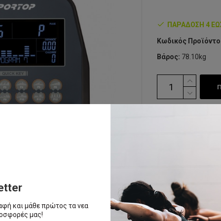
ΠΑΡΆΔΟΣΗ 4 ΈΩ
Κωδικός Προϊόντο
Βάρος:
78.10kg
ΠΡΟΣΘΉΚΗ Σ
Ετικέτες:
Ελλειπτι
etter
αφή και μάθε πρώτος τα νεα
ροσφορές μας!