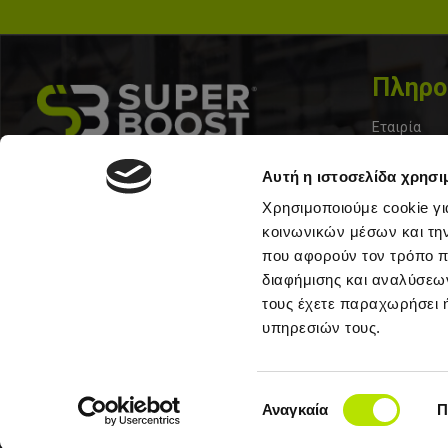
Πληρο
Εταιρία
Επικοινωνί
Σολωμου 33, Περιστερι 12133
Αυτή η ιστοσελίδα χρησι
Τα Νέα μας
+30 210 57 10213
Χρησιμοποιούμε cookie γι
Όροι Χρήσ
κοινωνικών μέσων και τη
που αφορούν τον τρόπο π
Τρόποι Απο
διαφήμισης και αναλύσεων
Πολιτική C
τους έχετε παραχωρήσει ή
υπηρεσιών τους.
Συχνές Ερω
Site Map
Επιλογή
Αναγκαία
Π
συγκατάθεσης