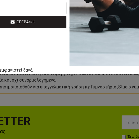
ΕΓΓΡΑΦΗ
 βάρους 12 κιλών, δυνατότητα ρύθμισης των πεντάλ σε 3 θέσεις και τη
ντέρνος σχεδιασμός σε συνδυασμό με τη μαύρη ανθεκτική ηλεκτροστ
τικά του προϊόντος καθώς αντιγράφονται από τη βάση δεδομένων του
κά του προϊόντος χωρίς ειδοποίηση.
εμφανιστεί ξανά.
στικά του προϊόντος, για αποφυγή τυχόν λάθους ρωτήστε το εξειδικε
α και όχι συναρμολογημένα.
ρησιμοποιηθούν για επαγγελματική χρήση πχ Γυμναστήριο ,Studio γυ
ETTER
μας
Έχω δ