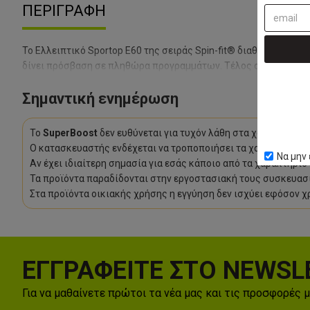
ΠΕΡΙΓΡΑΦΉ
Το Ελλειπτικό Sportop E60 της σειράς Spin-fit® διαθέτει δίσκο
δίνει πρόσβαση σε πληθώρα προγραμμάτων. Τέλος ο κομψός, μο
Σημαντική ενημέρωση
Το
SuperBoost
δεν ευθύνεται για τυχόν λάθη στα χαρακτηρισ
Ο κατασκευαστής ενδέχεται να τροποποιήσει τα χαρακτηριστι
Να μην 
Αν έχει ιδιαίτερη σημασία για εσάς κάποιο από τα χαρακτηρι
Τα προϊόντα παραδίδονται στην εργοστασιακή τους συσκευασί
Στα προϊόντα οικιακής χρήσης η εγγύηση δεν ισχύει εφόσον χ
ΕΓΓΡΑΦΕΙΤΕ ΣΤΟ NEWSL
Για να μαθαίνετε πρώτοι τα νέα μας και τις προσφορές 