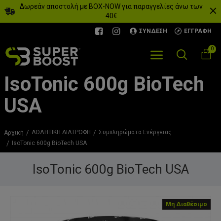
Δωρεάν αποστολή με BOX-NOW για παραγγελίες άνω των
40€
ΣΎΝΔΕΣΗ
ΕΓΓΡΑΦΉ
0
IsoTonic 600g BioTech
USA
ΑΘΛΗΤΙΚΗ ΔΙΑΤΡΟΦΗ
Συμπληρώματα Eνέργειας
Αρχική
IsoTonic 600g BioTech USA
IsoTonic 600g BioTech USA
Μη Διαθέσιμο