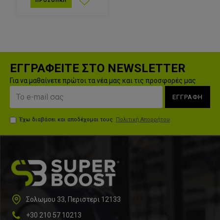
ΠΡΟΣΘΉΚΗ
ΕΓΓΡΑΦΕΙΤΕ ΣΤΟ NEWSLETTER
Για να μαθαίνετε πρώτοι τα νέα μας και τις προσφορές μας
ΕΓΓΡΑΦΗ
Έχω διαβάσει και αποδέχομαι τους
Πολιτική Απορρήτου
Σολωμου 33, Περιστερι 12133
+30 210 57 10213