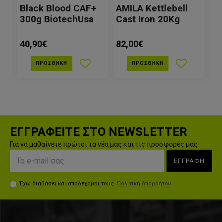
0g
Black Blood CAF+
AMILA Kettlebell
Σχ
300g BiotechUsa
Cast Iron 20Kg
Π
40,90€
82,00€
6,5
ΠΡΟΣΘΉΚΗ
ΠΡΟΣΘΉΚΗ
ΕΓΓΡΑΦΕΙΤΕ ΣΤΟ NEWSLETTER
Για να μαθαίνετε πρώτοι τα νέα μας και τις προσφορές μας
ΕΓΓΡΑΦΗ
Έχω διαβάσει και αποδέχομαι τους
Πολιτική Απορρήτου