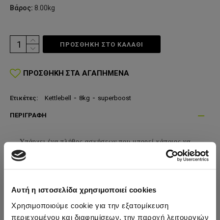
Βάρος:
8.00kg
ΠΡΟΣΘΗΚΗ ΣΤΟ ΚΑΛΆΘΙ
ΠΡΟΣΘΉΚΗ ΣΤΑ ΑΓΑΠΗΜΈΝΑ
Ετικέτες:
Kettlebell
-
8kg
-
superboost
ΠΕΡΙΓΡΑΦΉ
Υπάρχει ένα πλήθος ασκήσεων που μπορεί κάποιος να
εκτελέσει με τους Kettlebells,ενώ η ιδιαίτερη μορφή του
μπορεί να κάνει την προπόνηση ακόμα πιο απαιτητική
και αποτελεσματική.
Αυτή η ιστοσελίδα χρησιμοποιεί cookies
Από τη φύση τους, αυτοί οι αλτήρες χρειάζονται μεγάλη
δύναμη, συγκέντρωση και ενεργοποίηση περισσότερων
Χρησιμοποιούμε cookie για την εξατομίκευση
μυϊκών ομάδων από τους κοινούς αλτήρες.
περιεχομένου και διαφημίσεων, την παροχή λειτουργιών