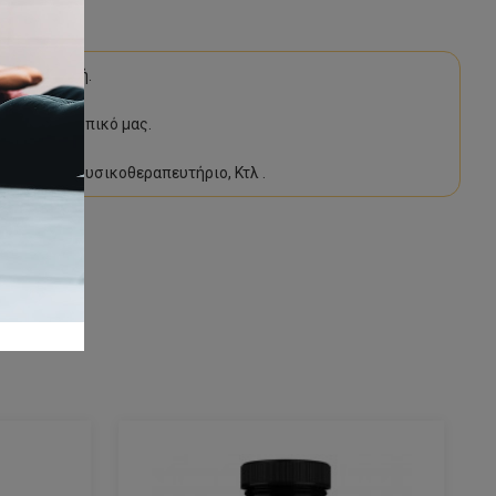
 προμηθευτή.
υμένο προσωπικό μας.
μναστικής, Φυσικοθεραπευτήριο, Κτλ .