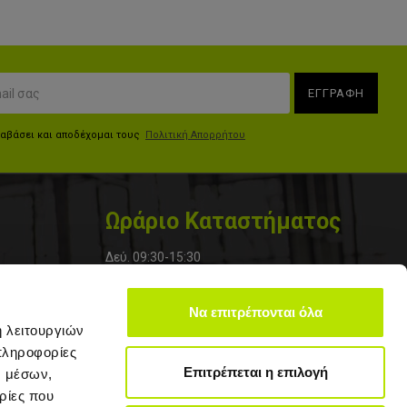
ΕΓΓΡΑΦΗ
ιαβάσει και αποδέχομαι τους
Πολιτική Απορρήτου
Ωράριο Καταστήματος
Δεύ. 09:30-15:30
Τρί. 09:30-20:30
Να επιτρέπονται όλα
Τετ. 09:30-15:30
ή λειτουργιών
Πεμ. 10:00-20:30
πληροφορίες
Επιτρέπεται η επιλογή
ν μέσων,
Παρ. 10:00-20:30
ρίες που