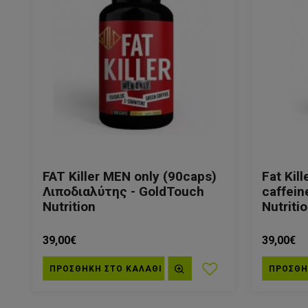
FAT Killer MEN only (90caps)
Fat Kil
Λιποδιαλύτης - GoldTouch
caffein
Nutrition
Nutriti
39,00€
39,00€
ΠΡΟΣΘΗΚΗ ΣΤΟ ΚΑΛΆΘΙ
ΠΡΟΣΘΗ