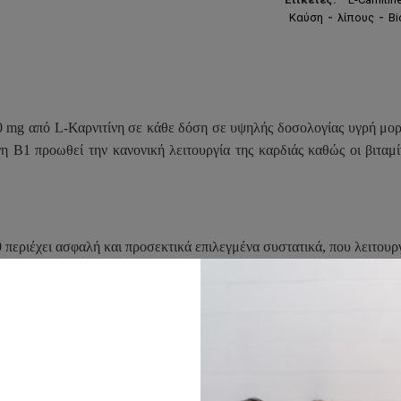
Καύση
-
λίπους
-
B
 mg από L-Καρνιτίνη σε κάθε δόση σε υψηλής δοσολογίας υγρή μορφ
ίνη B1 προωθεί την κανονική λειτουργία της καρδιάς καθώς οι βιτ
0
περιέχει ασφαλή και προσεκτικά επιλεγμένα συστατικά, που λειτου
όγο εάν έχετε οποιεσδήποτε ερωτήσεις σχετικά με τη χρήση αυτού του προϊό
ημιστικούς σκοπούς μόνο. Η τελική εικόνα του προϊόντος μπορεί να μεταβληθεί