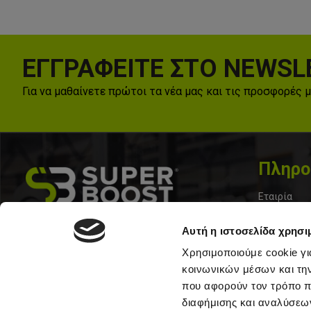
ΕΓΓΡΑΦΕΙΤΕ ΣΤΟ NEWSL
Για να μαθαίνετε πρώτοι τα νέα μας και τις προσφορές 
Πληρο
Εταιρία
Επικοινωνί
Σολωμου 33, Περιστερι 12133
Αυτή η ιστοσελίδα χρησι
Τα Νέα μας
+30 210 57 10213
Χρησιμοποιούμε cookie γι
Όροι Χρήσ
κοινωνικών μέσων και τη
που αφορούν τον τρόπο π
Τρόποι Απο
διαφήμισης και αναλύσεων