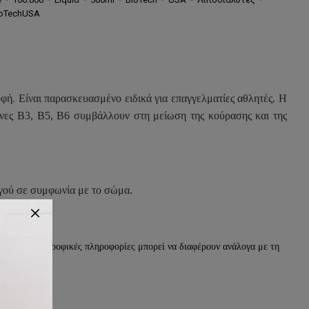
ioTechUSA
ή. Είναι παρασκευασμένο ειδικά για επαγγελματίες αθλητές. Η
αμίνες B3, B5, B6 συμβάλλουν στη μείωση της κούρασης και της
ργού σε συμφωνία με το σώμα.
ντος. Οι διατροφικές πληροφορίες μπορεί να διαφέρουν ανάλογα με τη
.