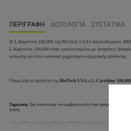
ΠΕΡΙΓΡΑΦΉ
ΔΟΣΟΛΟΓΊΑ
ΣΥΣΤΑΤΙΚΆ
Η L-Καρνιτίνη 100,000 της BioTech USA’s απελευθερώνει 2000
L-Καρνιτίνη 100,000 είναι εμπλουτισμένη με βιταμίνες: βιταμ
κόπωσης και στον κανονικό μηχανισμό ενεργειακής απόδοσης.
Όπως όλα τα προϊόντα της
BioTech USA
,η
L-Carnitine 100.00
Σημείωση:
Σας συνιστούμε να συμβουλευτείτε έναν γιατρό ή διατροφολ
γεύση.
* Οι εικόνες που παρουσιάζονται είναι απλώς ενδεικτικές και για διαφ