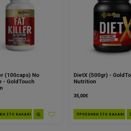
ler (100caps) No
DietX (500gr) - GoldT
e - GoldTouch
Nutrition
on
35,00€
ΚΗ ΣΤΟ ΚΑΛΆΘΙ
ΠΡΟΣΘΗΚΗ ΣΤΟ ΚΑΛΆΘΙ