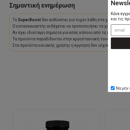
Newsl
Σημαντική ενημέρωση
Κάνε εγγρ
και τις π
Το
SuperBoost
δεν ευθύνεται για τυχόν λάθη στα χαρακτηρισ
Ο κατασκευαστής ενδέχεται να τροποποιήσει τα χαρακτηριστι
Αν έχει ιδιαίτερη σημασία για εσάς κάποιο από τα χαρακτηρι
Τα προϊόντα παραδίδονται στην εργοστασιακή τους συσκευασί
Στα προϊόντα οικιακής χρήσης η εγγύηση δεν ισχύει εφόσον χ
Να μην 