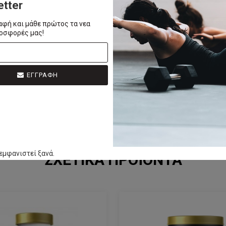
etter
αφή και μάθε πρώτος τα νεα
ροσφορές μας!
τικά του προϊόντος καθώς αντιγράφονται από τη βάση δεδομένων του
κά του προϊόντος χωρίς ειδοποίηση.
στικά του προϊόντος, για αποφυγή τυχόν λάθους ρωτήστε το εξειδικε
α και όχι συναρμολογημένα.
ΕΓΓΡΑΦΗ
ρησιμοποιηθούν για επαγγελματική χρήση πχ Γυμναστήριο ,Studio γυ
εμφανιστεί ξανά.
ΣΧΕΤΙΚΆ ΠΡΟΪΌΝΤΑ