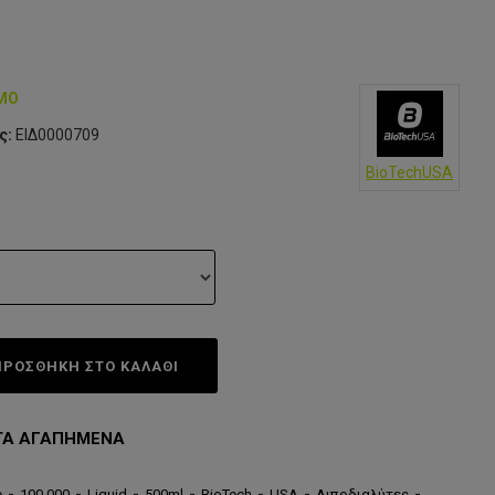
ΙΜΟ
ς:
ΕΙΔ0000709
BioTechUSA
ΠΡΟΣΘΗΚΗ ΣΤΟ ΚΑΛΆΘΙ
ΤΑ ΑΓΑΠΗΜΈΝΑ
e
-
100.000
-
Liquid
-
500ml
-
BioTech
-
USA
-
Λιποδιαλύτες
-