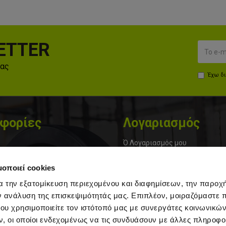
ETTER
μας
Έχω δ
φορίες
Λογαριασμός
Ό Λογαριασμός μου
α
Εγγραφή
μοποιεί cookies
Ιστορικό Παραγγελιών
α την εξατομίκευση περιεχομένου και διαφημίσεων, την παροχ
ης
Μεταφορικά & Πληρωμές
ν ανάλυση της επισκεψιμότητάς μας. Επιπλέον, μοιραζόμαστε 
ου χρησιμοποιείτε τον ιστότοπό μας με συνεργάτες κοινωνικώ
στολής και Πληρωμής
Φόρμα Επιστροφών
, οι οποίοι ενδεχομένως να τις συνδυάσουν με άλλες πληροφο