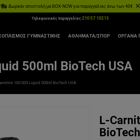
Δωρεάν αποστολή με BOX-NOW για παραγγελίες άνω των 40€
210 57 10213
Τηλεφωνικές παραγγελίες:
ΞΟΠΛΙΣΜΟΣ ΓΥΜΝΑΣΤΙΚΗΣ
ΑΘΛΗΜΑΤΑ/ΣΠΟΡ
ΟΡΓΑΝΑ 
iquid 500ml BioTech USA
arnitine 100.000 Liquid 500ml BioTech USA
L-Carni
BioTec