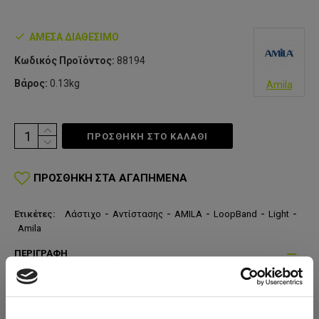
ΆΜΕΣΑ ΔΙΑΘΈΣΙΜΟ
Κωδικός Προϊόντος:
88194
Βάρος:
0.13kg
Amila
ΠΡΟΣΘΗΚΗ ΣΤΟ ΚΑΛΆΘΙ
ΠΡΟΣΘΉΚΗ ΣΤΑ ΑΓΑΠΗΜΈΝΑ
Ετικέτες:
Λάστιχο
-
Αντίστασης
-
AMILA
-
LoopBand
-
Light
-
Amila
ΠΕΡΙΓΡΑΦΉ
Τα λάστιχα AMILA LoopBand είναι συνολικού μήκους 208 εκατοστών
(104x2 λόγω λούπας) για να μπορείτε να πραγματοποιήσετε ένα
πλήθος ασκήσεων. Το πάχος του λάστιχου από το πιο εύκολο επίπεδο