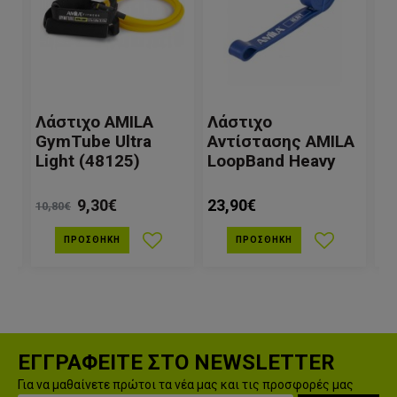
Λάστιχο AMILA
Λάστιχο
Μ
h
GymTube Ultra
Αντίστασης AMILA
Be
Light (48125)
LoopBand Heavy
U
9,30€
23,90€
6,
10,80€
ΠΡΟΣΘΉΚΗ
ΠΡΟΣΘΉΚΗ
ΕΓΓΡΑΦΕΙΤΕ ΣΤΟ NEWSLETTER
Για να μαθαίνετε πρώτοι τα νέα μας και τις προσφορές μας