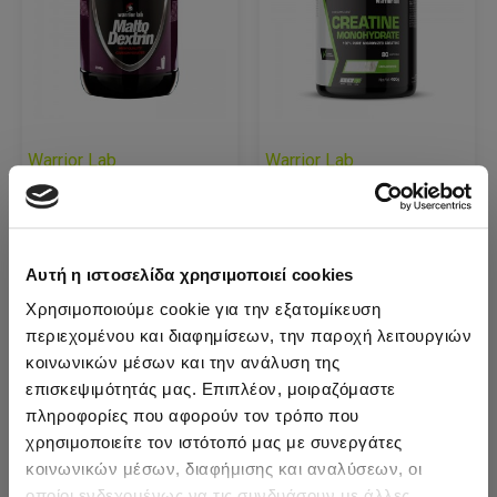
Warrior Lab
Warrior Lab
Maltodextrin 1500g
Creatine
(Warriorlab)
Monohydrate 400g
(Warriorlab)
21,50€
Αυτή η ιστοσελίδα χρησιμοποιεί cookies
29,90€
Χρησιμοποιούμε cookie για την εξατομίκευση
περιεχομένου και διαφημίσεων, την παροχή λειτουργιών
ΠΡΟΣΘΉΚΗ
ΠΡΟΣΘΉΚΗ
κοινωνικών μέσων και την ανάλυση της
επισκεψιμότητάς μας. Επιπλέον, μοιραζόμαστε
πληροφορίες που αφορούν τον τρόπο που
χρησιμοποιείτε τον ιστότοπό μας με συνεργάτες
κοινωνικών μέσων, διαφήμισης και αναλύσεων, οι
οποίοι ενδεχομένως να τις συνδυάσουν με άλλες