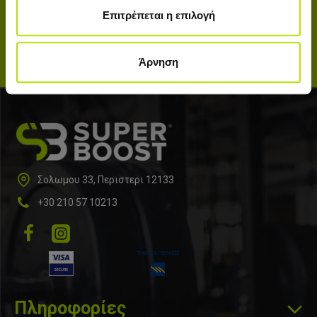
Για να μαθαίνετε πρώτοι τα νέα μας και τις προσφορές μας
Επιτρέπεται η επιλογή
ΕΓΓΡΑΦΗ
Άρνηση
Έχω διαβάσει και αποδέχομαι τους
Πολιτική Απορρήτου
Σολωμου 33, Περιστερι 12133
+30 210 57 10213
Πληροφορίες