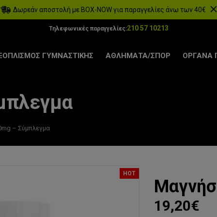
Δωρεάν αποστολή με BOX-NOW για παραγγελίες άνω των 40€
210 57 10213
Τηλεφωνικές παραγγελίες:
ΞΟΠΛΙΣΜΟΣ ΓΥΜΝΑΣΤΙΚΗΣ
ΑΘΛΗΜΑΤΑ/ΣΠΟΡ
ΟΡΓΑΝΑ 
μπλεγμα
0mg – Σύμπλεγμα
HOT
Μαγνήσ
19,20€