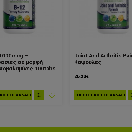
 1000mcg –
Joint And Arthritis Pa
σσιες σε μορφή
Κάψουλες
κοβαλαμίνης 100tabs
26,20€
ΚΗ ΣΤΟ ΚΑΛΆΘΙ
ΠΡΟΣΘΗΚΗ ΣΤΟ ΚΑΛΆΘΙ