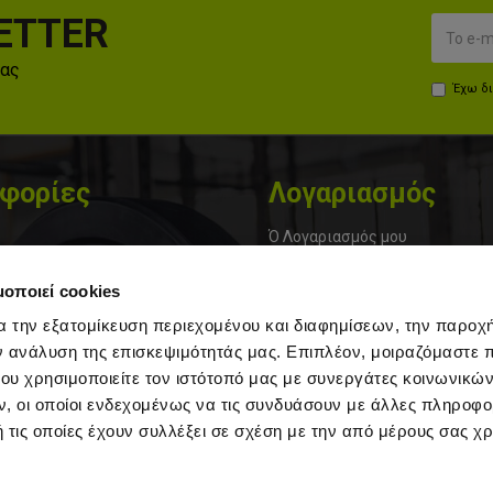
ETTER
μας
Έχω δ
φορίες
Λογαριασμός
Ό Λογαριασμός μου
α
Εγγραφή
μοποιεί cookies
Ιστορικό Παραγγελιών
α την εξατομίκευση περιεχομένου και διαφημίσεων, την παροχ
ης
Μεταφορικά & Πληρωμές
ν ανάλυση της επισκεψιμότητάς μας. Επιπλέον, μοιραζόμαστε 
ου χρησιμοποιείτε τον ιστότοπό μας με συνεργάτες κοινωνικώ
στολής και Πληρωμής
Φόρμα Επιστροφών
, οι οποίοι ενδεχομένως να τις συνδυάσουν με άλλες πληροφο
ookies
Πολιτική Επιστροφών
 τις οποίες έχουν συλλέξει σε σχέση με την από μέρους σας χ
τήσεις