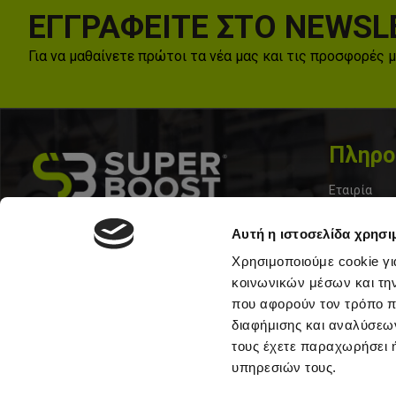
ΕΓΓΡΑΦΕΙΤΕ ΣΤΟ NEWSL
Για να μαθαίνετε πρώτοι τα νέα μας και τις προσφορές 
Πληρο
Εταιρία
Επικοινωνί
Σολωμου 33, Περιστερι 12133
Αυτή η ιστοσελίδα χρησι
Τα Νέα μας
+30 210 57 10213
Χρησιμοποιούμε cookie γι
Όροι Χρήσ
κοινωνικών μέσων και τη
που αφορούν τον τρόπο π
Τρόποι Απο
διαφήμισης και αναλύσεων
Πολιτική C
τους έχετε παραχωρήσει ή
υπηρεσιών τους.
Συχνές Ερω