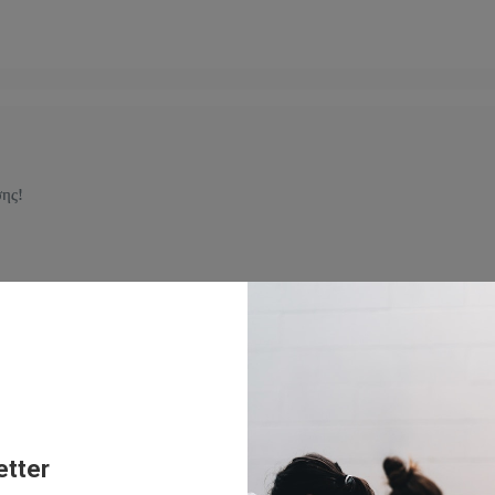
σης!
ποτελείται από τα δύο πιο απορροφήσιμα είδη μαγνησίου, περιβεβλημέν
ύπνο
etter