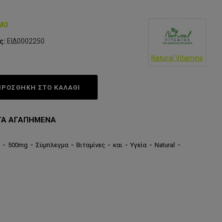
ΙΜΟ
ς:
ΕΙΔ0002250
Natural Vitamins
ΠΡΟΣΘΗΚΗ ΣΤΟ ΚΑΛΆΘΙ
ΤΑ ΑΓΑΠΗΜΈΝΑ
-
500mg
-
Σύμπλεγμα
-
Βιταμίνες
-
και
-
Υγεία
-
Natural
-