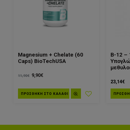
Magnesium + Chelate (60
B-12 –
Caps) BioTechUSA
Υπογλώ
μεθυλο
9,90€
11,90€
23,14€
ΠΡΟΣΘΗΚΗ ΣΤΟ ΚΑΛΆΘΙ
ΠΡΟΣΘΗ