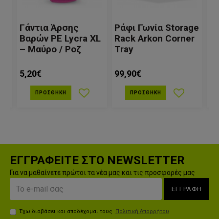
Γάντια Άρσης
Ράφι Γωνία Storage
Γ
M
Βαρών PE Lycra XL
Rack Arkon Corner
Βα
ο
– Μαύρο / Ροζ
Tray
– 
5,20€
99,90€
5,
ΠΡΟΣΘΉΚΗ
ΠΡΟΣΘΉΚΗ
ΕΓΓΡΑΦΕΙΤΕ ΣΤΟ NEWSLETTER
Για να μαθαίνετε πρώτοι τα νέα μας και τις προσφορές μας
ΕΓΓΡΑΦΗ
Έχω διαβάσει και αποδέχομαι τους
Πολιτική Απορρήτου