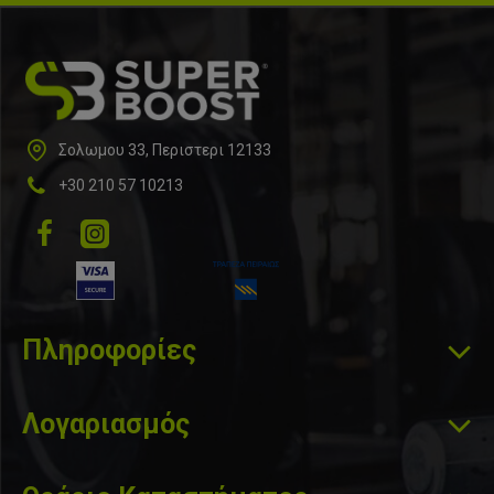
AMILA GYMBALL 65cm: 170 – 180cm
AMILA GYMBALL 75cm: 180cm+
Σολωμου 33, Περιστερι 12133
https://youtu.be/UL5jxS6_-H8
+30 210 57 10213
Πληροφορίες
Λογαριασμός