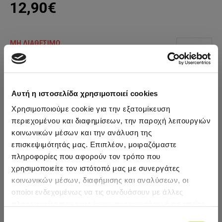
12,90€
ΜΗ ΔΙΑΘΈΣΙΜΟ
Κωδικός Προϊόντος:
ΕΙΔ0002177
Βάρος:
1.00kg
Amila
Αυτή η ιστοσελίδα χρησιμοποιεί cookies
Χρησιμοποιούμε cookie για την εξατομίκευση
ΠΡΟΣΘΗΚΗ ΣΤΟ ΚΑΛΆΘΙ
περιεχομένου και διαφημίσεων, την παροχή λειτουργιών
κοινωνικών μέσων και την ανάλυση της
ΠΡΟΣΘΉΚΗ ΣΤΑ ΑΓΑΠΗΜΈΝΑ
επισκεψιμότητάς μας. Επιπλέον, μοιραζόμαστε
πληροφορίες που αφορούν τον τρόπο που
Ετικέτες:
Μπάλα
-
Γυμναστικής
-
AMILA
-
GYMBALL
-
55cm
-
χρησιμοποιείτε τον ιστότοπό μας με συνεργάτες
Χρυσή
-
Bulk
-
yoga/pilates
-
Amila
κοινωνικών μέσων, διαφήμισης και αναλύσεων, οι
οποίοι ενδεχομένως να τις συνδυάσουν με άλλες
ΠΕΡΙΓΡΑΦΉ
πληροφορίες που τους έχετε παραχωρήσει ή τις οποίες
Με την δύναμη του Pilates, γυμνάστε γλουτούς, κοιλιακούς,
έχουν συλλέξει σε σχέση με την από μέρους σας χρήση
Επιλογή