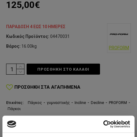
125,00€
ΠΑΡΆΔΟΣΗ 4 ΈΩΣ 10 ΗΜΈΡΕΣ
Κωδικός Προϊόντος:
04470031
Βάρος:
16.00kg
PROFORM
ΠΡΟΣΘΗΚΗ ΣΤΟ ΚΑΛΆΘΙ
ΠΡΟΣΘΉΚΗ ΣΤΑ ΑΓΑΠΗΜΈΝΑ
Ετικέτες:
Πάγκος
-
γυμναστικής
-
Incline
-
Decline
-
PROFORM
-
Πάγκοι
ΠΕΡΙΓΡΑΦΉ
Πολυπάγκος γυμναστικής με πολλαπλές θέσεις άσκησης
Ρυθμίσεις θέσεων: επίπεδος, επικλινής, κατακλινής, 90