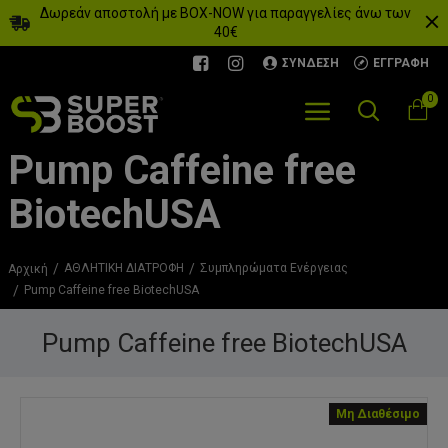
Δωρεάν αποστολή με BOX-NOW για παραγγελίες άνω των
40€
ΣΎΝΔΕΣΗ
ΕΓΓΡΑΦΉ
0
Pump Caffeine free
BiotechUSA
ΑΘΛΗΤΙΚΗ ΔΙΑΤΡΟΦΗ
Συμπληρώματα Eνέργειας
Αρχική
Pump Caffeine free BiotechUSA
Pump Caffeine free BiotechUSA
Μη Διαθέσιμο