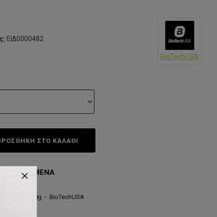
ς:
ΕΙΔ0000482
BioTechUSA
ΠΡΟΣΘΗΚΗ ΣΤΟ ΚΑΛΆΘΙ
ΤΑ ΑΓΑΠΗΜΈΝΑ
rotein
-
2000g
-
BioTechUSA