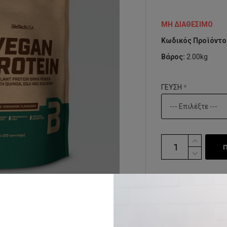
ΜΗ ΔΙΑΘΈΣΙΜΟ
Κωδικός Προϊόντο
Βάρος:
2.00kg
ΓΕΥΣΗ
ΠΡΟΣΘΉΚΗ Σ
Ετικέτες:
Vegan
-
P