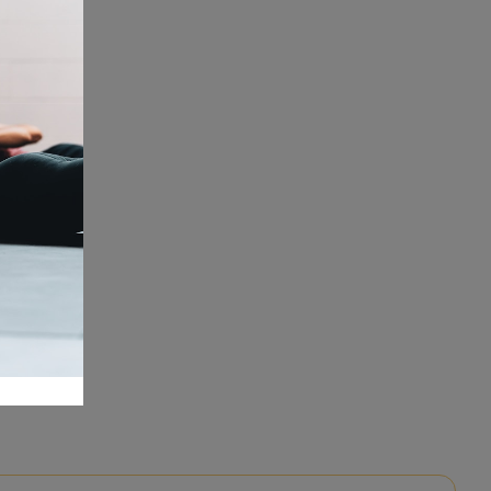
ς τα τρόφιμα ζωικής προέλευσης δεν μπορούν να κάνουν bodybuilding