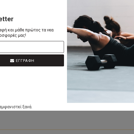
etter
αφή και μάθε πρώτος τα νεα
ροσφορές μας!
ιτουργικά αμινοξέα
ΕΓΓΡΑΦΗ
εμφανιστεί ξανά.
 Χρειάζεται κάποια προσοχή, αλλά είναι δυνατόν. Πολλοί φοβούνται ότι χωρί