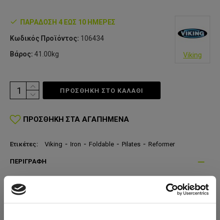
ΠΑΡΆΔΟΣΗ 4 ΈΩΣ 10 ΗΜΈΡΕΣ
Κωδικός Προϊόντος:
106434
Βάρος:
41.00kg
Viking
ΠΡΟΣΘΗΚΗ ΣΤΟ ΚΑΛΆΘΙ
ΠΡΟΣΘΉΚΗ ΣΤΑ ΑΓΑΠΗΜΈΝΑ
Ετικέτες:
Viking
-
Iron
-
Foldable
-
Pilates
-
Reformer
ΠΕΡΙΓΡΑΦΉ
Το Viking Iron Foldable Pilates Reformer είναι ένα
αναδιπλούμενο μεταλλικό κρεβάτι Pilates, ιδανικό για
οικιακή χρήση καθώς το αποτύπωμα του στο χώρο