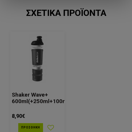
ΣΧΕΤΙΚΆ ΠΡΟΪΌΝΤΑ
Πληροφορίες για αλλεργιογόνα
Περιέχει γάλα και σόγια. Κατασκευάζεται σε εγκαταστάσεις που
επεξεργάζονται γάλα, αυγά, σόγια, φιστίκια, φουντούκια, σέλινο,
ψάρια και καρκινοειδή.
Shaker Wave+
600ml(+250ml+100ml)
8,90€
ΠΡΟΣΘΉΚΗ