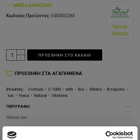
ΆΜΕΣΑ ΔΙΑΘΈΣΙΜΟ
Κωδικός Προϊόντος:
ΕΙΔ0002240
Natural
Vitamins
ΠΡΟΣΘΗΚΗ ΣΤΟ ΚΑΛΆΘΙ
ΠΡΟΣΘΉΚΗ ΣΤΑ ΑΓΑΠΗΜΈΝΑ
Ετικέτες:
Formula
-
C-1000
-
with
-
Βίο
-
30tabs
-
Βιταμίνες
-
και
-
Υγεία
-
Natural
-
Vitamins
ΠΕΡΙΓΡΑΦΉ
Ιδανικό για:
Την ενίσχυση του ανοσοποιητικού συστήματος!
Άτομα που αθλούνται, εργάζονται ή συμμετέχουν σε διάφορες