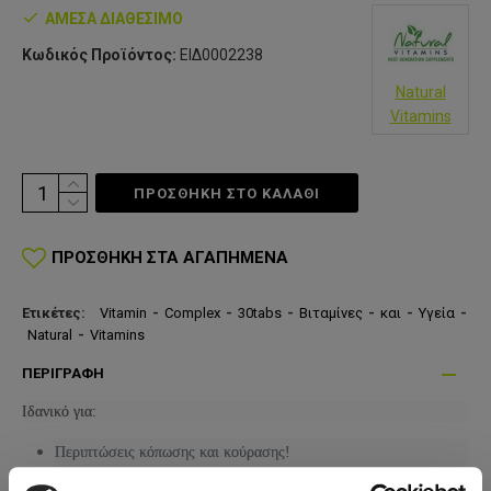
ΆΜΕΣΑ ΔΙΑΘΈΣΙΜΟ
Κωδικός Προϊόντος:
ΕΙΔ0002238
Natural
Vitamins
ΠΡΟΣΘΗΚΗ ΣΤΟ ΚΑΛΆΘΙ
ΠΡΟΣΘΉΚΗ ΣΤΑ ΑΓΑΠΗΜΈΝΑ
Ετικέτες:
Vitamin
-
Complex
-
30tabs
-
Βιταμίνες
-
και
-
Υγεία
-
Natural
-
Vitamins
ΠΕΡΙΓΡΑΦΉ
Ιδανικό για:
Περιπτώσεις κόπωσης και κούρασης!
Την ενίσχυση του νευρικού συστήματος!