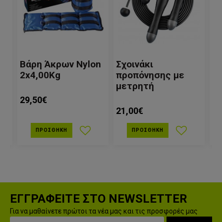
ς
Βάρη Άκρων Nylon
Σχοινάκι
Ρ
2x4,00Kg
προπόνησης με
μετρητή
9,0
29,50€
21,00€
ΠΡΟΣΘΉΚΗ
ΠΡΟΣΘΉΚΗ
ΕΓΓΡΑΦΕΙΤΕ ΣΤΟ NEWSLETTER
Για να μαθαίνετε πρώτοι τα νέα μας και τις προσφορές μας