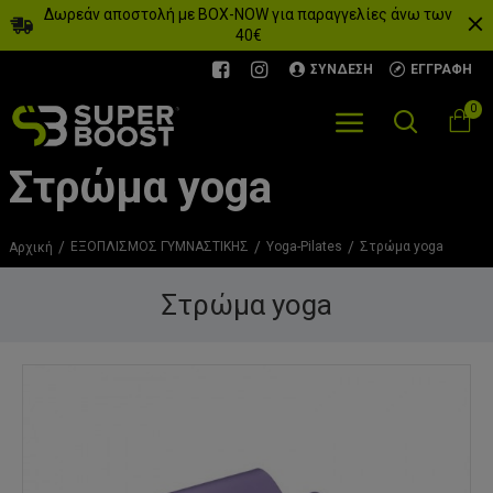
Δωρεάν αποστολή με BOX-NOW για παραγγελίες άνω των
40€
ΣΎΝΔΕΣΗ
ΕΓΓΡΑΦΉ
0
Στρώμα yoga
ΕΞΟΠΛΙΣΜΟΣ ΓΥΜΝΑΣΤΙΚΗΣ
Yoga-Pilates
Στρώμα yoga
Αρχική
Στρώμα yoga