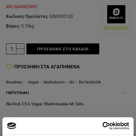
ΜΗ ΔΙΑΘΈΣΙΜΟ
Κωδικός Προϊόντος:
ΕΙΔ0000120
Βάρος:
0.10kg
BioTechUSA
ΠΡΟΣΘΗΚΗ ΣΤΟ ΚΑΛΆΘΙ
ΠΡΟΣΘΉΚΗ ΣΤΑ ΑΓΑΠΗΜΈΝΑ
Ετικέτες:
Vegan
-
Multivitamin
-
tbl
-
BioTechUSA
ΠΕΡΙΓΡΑΦΉ
BioTech USA Vegan Multivitamin 60 Tabs
ΣΥΜΠΛΗΡΩΜΑΤΑ VEGAN FOOD, ΟΧΙ ΜΟΝΟ ΓΙΑ VEGANS